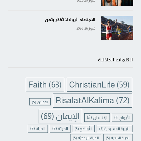
تموز 29, 2026
الاجتهاد: ثروة لا تُقدَّر بثمن
تموز 26, 2026
الكلمات الدلالية
Faith
(63)
ChristianLife
(59)
RisalatAlKalima
(72)
الأخلاق
(5)
الإيمان
(69)
الإنسان
(8)
الأرواح
(6)
الحريّة
(7)
الحياة
(7)
التربية المسيحية
(5)
التّواضع
(5)
الحياة الأبدية
(5)
الحياة الروحيّة
(5)