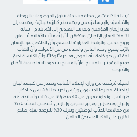
“رسالة الكلمة” هي مجلّة مسيحيّة تتناول الموضوعات الروحيّة
والأخلاقيّة والإجتماعيّة من ‏وجهة نظر كتابيّة (بيبليّة)، وتهدف إلى
تعزيز إيمان المؤمنين وتقريب البعيدين إلى الله. تلتزم “رسالة
‏الكلمة” الإيمان الإنجيليّ، ويتضمّن: أنّ الله مُثلّث الأقانيم: آب وابن
وروح قدس، والولادة العذراويّة ‏للمسيح، وأنّ الخلاص هو بالإيمان
بالرّب يسوع وحده الفادي والمقام من بين الأموات، وأنّ الكتاب
‏المقدّس هو كلمة الله الموحى بها حرفيًّا وكليًّا، وأنّ الكنيسة تضمّ
جميع المؤمنين بالمسيح، وأنّ المسيح ‏سيعود ثانية لدينونة الأحياء
والأموات. ‏
المجلّة مُرخّصة من وزارة الإعلام اللّبنانية وتصدر عن كنيسة لبنان
الإنجيليّة. مديرها المسؤول ‏ورئيس تحريرها القسّيس د. ادكار
طرابلسي، ويُعاونه فريق من 40 متطوّعًا من كتّاب وأساتذة لغة
‏وإخراج ومصوّرين وفريق تسويق وإداريّين. تُخصّص المجلّة 70%
من مقالاتها للكتّاب الوطنيّين ‏وتترك 30% للترجمة بغيّة إطلاع
القارئ على الفكر المسيحيّ العالميّ.‏