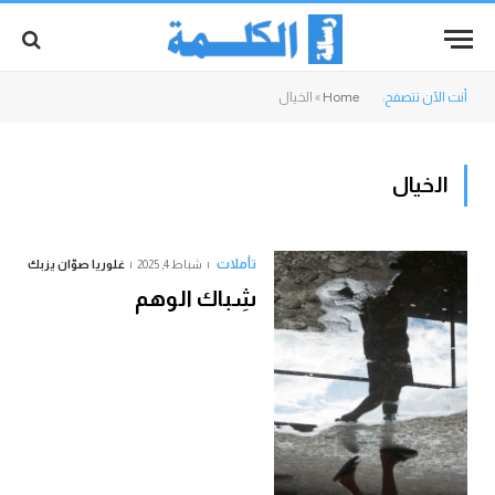
أنت الآن تتصفح:
Home
»
الخيال
الخيال
تأملات
شباط 4, 2025
غلوريا صوّان يزبك
شِباك الوهم