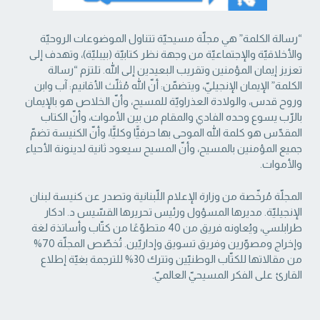
“رسالة الكلمة” هي مجلّة مسيحيّة تتناول الموضوعات الروحيّة
والأخلاقيّة والإجتماعيّة من ‏وجهة نظر كتابيّة (بيبليّة)، وتهدف إلى
تعزيز إيمان المؤمنين وتقريب البعيدين إلى الله. تلتزم “رسالة
‏الكلمة” الإيمان الإنجيليّ، ويتضمّن: أنّ الله مُثلّث الأقانيم: آب وابن
وروح قدس، والولادة العذراويّة ‏للمسيح، وأنّ الخلاص هو بالإيمان
بالرّب يسوع وحده الفادي والمقام من بين الأموات، وأنّ الكتاب
‏المقدّس هو كلمة الله الموحى بها حرفيًّا وكليًّا، وأنّ الكنيسة تضمّ
جميع المؤمنين بالمسيح، وأنّ المسيح ‏سيعود ثانية لدينونة الأحياء
والأموات. ‏
المجلّة مُرخّصة من وزارة الإعلام اللّبنانية وتصدر عن كنيسة لبنان
الإنجيليّة. مديرها المسؤول ‏ورئيس تحريرها القسّيس د. ادكار
طرابلسي، ويُعاونه فريق من 40 متطوّعًا من كتّاب وأساتذة لغة
‏وإخراج ومصوّرين وفريق تسويق وإداريّين. تُخصّص المجلّة 70%
من مقالاتها للكتّاب الوطنيّين ‏وتترك 30% للترجمة بغيّة إطلاع
القارئ على الفكر المسيحيّ العالميّ.‏