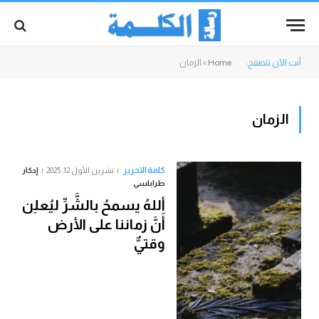
أنت الآن تتصفح:
Home
»
الزمان
الزمان
كلمة التحرير
تشرين الأول 12, 2025
إدكار
طرابلسي
أللهُ يسمحُ بالشَّرِّ ليُعلِن
أَنَّ زماننا على الأرض
وقتيٌّ