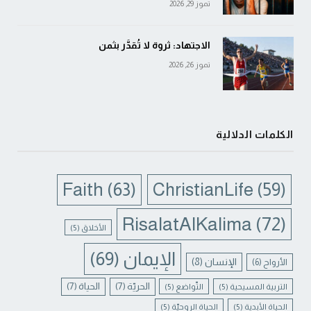
تموز 29, 2026
الاجتهاد: ثروة لا تُقدَّر بثمن
تموز 26, 2026
الكلمات الدلالية
Faith
(63)
ChristianLife
(59)
RisalatAlKalima
(72)
الأخلاق
(5)
الإيمان
(69)
الإنسان
(8)
الأرواح
(6)
الحريّة
(7)
الحياة
(7)
التربية المسيحية
(5)
التّواضع
(5)
الحياة الأبدية
(5)
الحياة الروحيّة
(5)