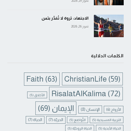
تموز 29, 2026
الاجتهاد: ثروة لا تُقدَّر بثمن
تموز 26, 2026
الكلمات الدلالية
Faith
(63)
ChristianLife
(59)
RisalatAlKalima
(72)
الأخلاق
(5)
الإيمان
(69)
الإنسان
(8)
الأرواح
(6)
الحريّة
(7)
الحياة
(7)
التربية المسيحية
(5)
التّواضع
(5)
الحياة الأبدية
(5)
الحياة الروحيّة
(5)