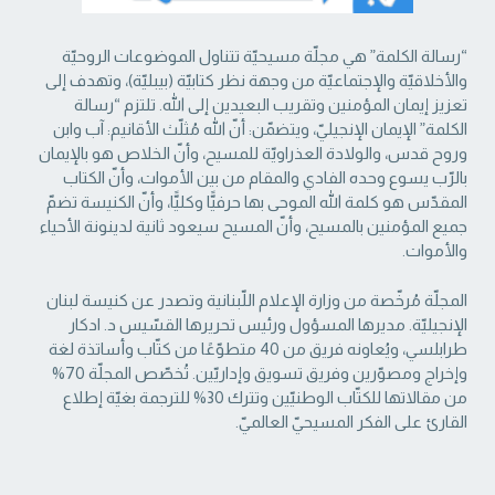
“رسالة الكلمة” هي مجلّة مسيحيّة تتناول الموضوعات الروحيّة
والأخلاقيّة والإجتماعيّة من ‏وجهة نظر كتابيّة (بيبليّة)، وتهدف إلى
تعزيز إيمان المؤمنين وتقريب البعيدين إلى الله. تلتزم “رسالة
‏الكلمة” الإيمان الإنجيليّ، ويتضمّن: أنّ الله مُثلّث الأقانيم: آب وابن
وروح قدس، والولادة العذراويّة ‏للمسيح، وأنّ الخلاص هو بالإيمان
بالرّب يسوع وحده الفادي والمقام من بين الأموات، وأنّ الكتاب
‏المقدّس هو كلمة الله الموحى بها حرفيًّا وكليًّا، وأنّ الكنيسة تضمّ
جميع المؤمنين بالمسيح، وأنّ المسيح ‏سيعود ثانية لدينونة الأحياء
والأموات. ‏
المجلّة مُرخّصة من وزارة الإعلام اللّبنانية وتصدر عن كنيسة لبنان
الإنجيليّة. مديرها المسؤول ‏ورئيس تحريرها القسّيس د. ادكار
طرابلسي، ويُعاونه فريق من 40 متطوّعًا من كتّاب وأساتذة لغة
‏وإخراج ومصوّرين وفريق تسويق وإداريّين. تُخصّص المجلّة 70%
من مقالاتها للكتّاب الوطنيّين ‏وتترك 30% للترجمة بغيّة إطلاع
القارئ على الفكر المسيحيّ العالميّ.‏