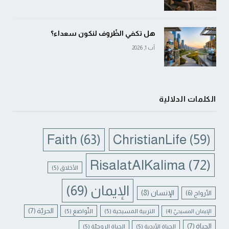
هل تكفي الظّروف لنكون سعداء؟
آب 1, 2026
الكلمات الدلالية
Faith
(63)
ChristianLife
(59)
RisalatAlKalima
(72)
الأخلاق
(5)
الإيمان
(69)
الإنسان
(8)
الأرواح
(6)
الحريّة
(7)
التربية المسيحية
(5)
التّواضع
(5)
الإيمان المسيحيّ
(4)
الحياة
(7)
الحياة الأبدية
(5)
الحياة الروحيّة
(5)