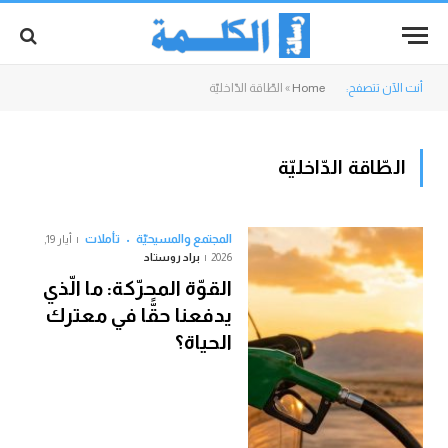
أنت الآن تتصفح:
Home
»
الطّاقة الدّاخليّة
الطّاقة الدّاخليّة
المجتمع والمسيحيّة
تأملات
أيار 19,
2026
براد روستاد
القوّة المحرّكة: ما الّذي
يدفعنا حقًّا في معترك
الحياة؟