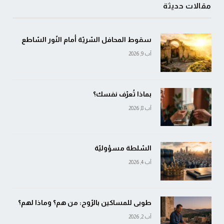
مقالات حديثة
سقوط المحافل السّريّة أمام النّور السّاطع
آب 9, 2026
بماذا تُعرّف نفسك؟
آب 8, 2026
السّلطة مسؤوليّة
آب 4, 2026
طوبى للمساكين بالرّوح: من هم؟ وماذا لهم؟
آب 2, 2026