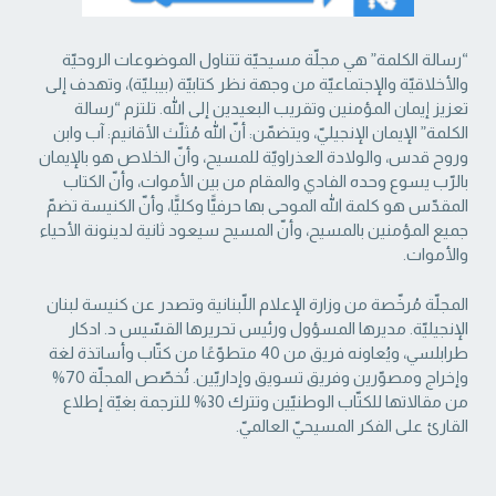
“رسالة الكلمة” هي مجلّة مسيحيّة تتناول الموضوعات الروحيّة
والأخلاقيّة والإجتماعيّة من ‏وجهة نظر كتابيّة (بيبليّة)، وتهدف إلى
تعزيز إيمان المؤمنين وتقريب البعيدين إلى الله. تلتزم “رسالة
‏الكلمة” الإيمان الإنجيليّ، ويتضمّن: أنّ الله مُثلّث الأقانيم: آب وابن
وروح قدس، والولادة العذراويّة ‏للمسيح، وأنّ الخلاص هو بالإيمان
بالرّب يسوع وحده الفادي والمقام من بين الأموات، وأنّ الكتاب
‏المقدّس هو كلمة الله الموحى بها حرفيًّا وكليًّا، وأنّ الكنيسة تضمّ
جميع المؤمنين بالمسيح، وأنّ المسيح ‏سيعود ثانية لدينونة الأحياء
والأموات. ‏
المجلّة مُرخّصة من وزارة الإعلام اللّبنانية وتصدر عن كنيسة لبنان
الإنجيليّة. مديرها المسؤول ‏ورئيس تحريرها القسّيس د. ادكار
طرابلسي، ويُعاونه فريق من 40 متطوّعًا من كتّاب وأساتذة لغة
‏وإخراج ومصوّرين وفريق تسويق وإداريّين. تُخصّص المجلّة 70%
من مقالاتها للكتّاب الوطنيّين ‏وتترك 30% للترجمة بغيّة إطلاع
القارئ على الفكر المسيحيّ العالميّ.‏