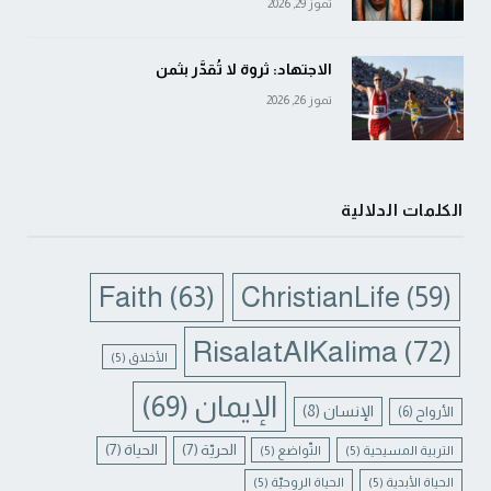
تموز 29, 2026
الاجتهاد: ثروة لا تُقدَّر بثمن
تموز 26, 2026
الكلمات الدلالية
Faith
(63)
ChristianLife
(59)
RisalatAlKalima
(72)
الأخلاق
(5)
الإيمان
(69)
الإنسان
(8)
الأرواح
(6)
الحريّة
(7)
الحياة
(7)
التربية المسيحية
(5)
التّواضع
(5)
الحياة الأبدية
(5)
الحياة الروحيّة
(5)