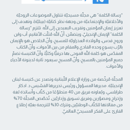
“رسالة الكلمة” هي مجلّة مسيحيّة تتناول الموضوعات الروحيّة
والأخلاقيّة والإجتماعيّة من ‏وجهة نظر كتابيّة (بيبليّة)، وتهدف إلى
تعزيز إيمان المؤمنين وتقريب البعيدين إلى الله. تلتزم “رسالة
‏الكلمة” الإيمان الإنجيليّ، ويتضمّن: أنّ الله مُثلّث الأقانيم: آب وابن
وروح قدس، والولادة العذراويّة ‏للمسيح، وأنّ الخلاص هو بالإيمان
بالرّب يسوع وحده الفادي والمقام من بين الأموات، وأنّ الكتاب
‏المقدّس هو كلمة الله الموحى بها حرفيًّا وكليًّا، وأنّ الكنيسة تضمّ
جميع المؤمنين بالمسيح، وأنّ المسيح ‏سيعود ثانية لدينونة الأحياء
والأموات. ‏
المجلّة مُرخّصة من وزارة الإعلام اللّبنانية وتصدر عن كنيسة لبنان
الإنجيليّة. مديرها المسؤول ‏ورئيس تحريرها القسّيس د. ادكار
طرابلسي، ويُعاونه فريق من 40 متطوّعًا من كتّاب وأساتذة لغة
‏وإخراج ومصوّرين وفريق تسويق وإداريّين. تُخصّص المجلّة 70%
من مقالاتها للكتّاب الوطنيّين ‏وتترك 30% للترجمة بغيّة إطلاع
القارئ على الفكر المسيحيّ العالميّ.‏