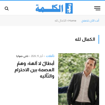
أنت الآن تتصفح:
Home
»
الكمال لله
الكمال لله
تأملات
أيار 15, 2026
ناجي صوايا
أبطالٌ لا آلهة: وهمُ
العصمة بين الاحترام
والتّأليه