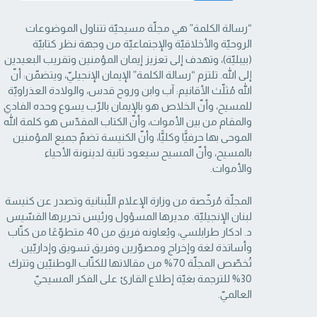
“رسالة الكلمة” هي مجلّة مسيحيّة تتناول الموضوعات
الروحيّة والأخلاقيّة والإجتماعيّة من ‏وجهة نظر كتابيّة
(بيبليّة)، وتهدف إلى تعزيز إيمان المؤمنين وتقريب البعيدين
إلى الله. تلتزم “رسالة ‏الكلمة” الإيمان الإنجيليّ، ويتضمّن: أنّ
الله مُثلّث الأقانيم: آب وابن وروح قدس، والولادة العذراويّة
‏للمسيح، وأنّ الخلاص هو بالإيمان بالرّب يسوع وحده الفادي
والمقام من بين الأموات، وأنّ الكتاب ‏المقدّس هو كلمة الله
الموحى بها حرفيًّا وكليًّا، وأنّ الكنيسة تضمّ جميع المؤمنين
بالمسيح، وأنّ المسيح ‏سيعود ثانية لدينونة الأحياء
والأموات. ‏
المجلّة مُرخّصة من وزارة الإعلام اللّبنانية وتصدر عن كنيسة
لبنان الإنجيليّة. مديرها المسؤول ‏ورئيس تحريرها القسّيس
د. ادكار طرابلسي، ويُعاونه فريق من 40 متطوّعًا من كتّاب
وأساتذة لغة ‏وإخراج ومصوّرين وفريق تسويق وإداريّين.
تُخصّص المجلّة 70% من مقالاتها للكتّاب الوطنيّين ‏وتترك
30% للترجمة بغيّة إطلاع القارئ على الفكر المسيحيّ
العالميّ.‏