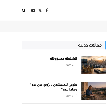
X
فيسبوك
يوتيوب
(Twitter)
مقالات حديثة
السّلطة مسؤوليّة
آب 4, 2026
طوبى للمساكين بالرّوح: من هم؟
وماذا لهم؟
آب 2, 2026