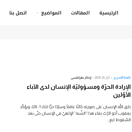
الرئيسية
المقالات
المواضيع
اتصل بنا
كلمة التحرير
أيار 10, 2026
إدكار طرابلسي
الإرادة الحرّة ومسؤوليّة الإنسان لدى الآباء
الأوّلين
خلق الله الإنسان على صورته كائنًا عاقلًا وسيّدًا حرًّا (تك 1: 26)، ويؤكّد
يعقوب أخو الرّبّ بقاء هذا “الشّبه” الإلهيّ في الإنسان حتّى بعد
السّقوط (يع…