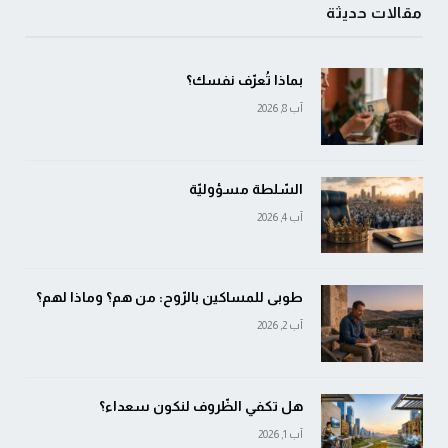
مقالات حديثة
بماذا تُعرّف نفسك؟
آب 8, 2026
السّلطة مسؤوليّة
آب 4, 2026
طوبى للمساكين بالرّوح: من هم؟ وماذا لهم؟
آب 2, 2026
هل تكفي الظّروف لنكون سعداء؟
آب 1, 2026