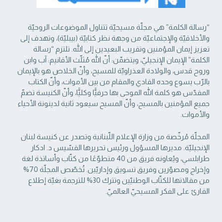
“رسالة الكلمة” هي مجلّة مسيحيّة تتناول الموضوعات الروحيّة
والأخلاقيّة والإجتماعيّة من ‏وجهة نظر كتابيّة (بيبليّة)، وتهدف إلى
تعزيز إيمان المؤمنين وتقريب البعيدين إلى الله. تلتزم “رسالة
‏الكلمة” الإيمان الإنجيليّ، ويتضمّن: أنّ الله مُثلّث الأقانيم: آب وابن
وروح قدس، والولادة العذراويّة ‏للمسيح، وأنّ الخلاص هو بالإيمان
بالرّب يسوع وحده الفادي والمقام من بين الأموات، وأنّ الكتاب
‏المقدّس هو كلمة الله الموحى بها حرفيًّا وكليًّا، وأنّ الكنيسة تضمّ
جميع المؤمنين بالمسيح، وأنّ المسيح ‏سيعود ثانية لدينونة الأحياء
والأموات. ‏
المجلّة مُرخّصة من وزارة الإعلام اللّبنانية وتصدر عن كنيسة لبنان
الإنجيليّة. مديرها المسؤول ‏ورئيس تحريرها القسّيس د. ادكار
طرابلسي، ويُعاونه فريق من 40 متطوّعًا من كتّاب وأساتذة لغة
‏وإخراج ومصوّرين وفريق تسويق وإداريّين. تُخصّص المجلّة 70%
من مقالاتها للكتّاب الوطنيّين ‏وتترك 30% للترجمة بغيّة إطلاع
القارئ على الفكر المسيحيّ العالميّ.‏