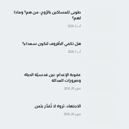
طوبى للمساكين بالرّوح: من هم؟ وماذا
لهم؟
آب 2, 2026
هل تكفي الظّروف لنكون سعداء؟
آب 1, 2026
عقوبة الإعدام: بين قدسيّة الحياة
وضرورات العدالة
تموز 29, 2026
الاجتهاد: ثروة لا تُقدَّر بثمن
تموز 26, 2026