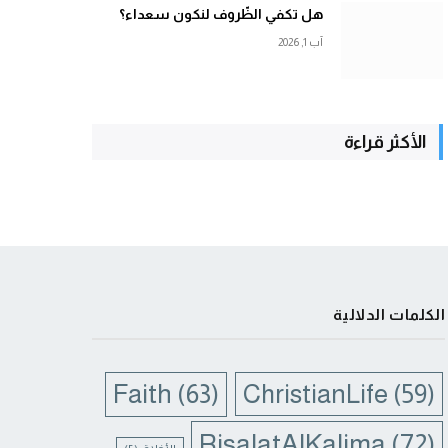
هل تكفي الظّروف لنكون سعداء؟
آب 1, 2026
الأكثر قراءة
الكلمات الدلالية
Faith
(63)
ChristianLife
(59)
RisalatAlKalima
(72)