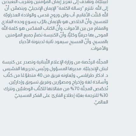
(بيبليّة)، وتهدف إلى تعزيز إيمان المؤمنين وتقريب البعيدين
إلى الله. تلتزم “رسالة ‏الكلمة” الإيمان الإنجيليّ، ويتضمّن: أنّ
الله مُثلّث الأقانيم: آب وابن وروح قدس، والولادة العذراويّة
‏للمسيح، وأنّ الخلاص هو بالإيمان بالرّب يسوع وحده الفادي
والمقام من بين الأموات، وأنّ الكتاب ‏المقدّس هو كلمة الله
الموحى بها حرفيًّا وكليًّا، وأنّ الكنيسة تضمّ جميع المؤمنين
بالمسيح، وأنّ المسيح ‏سيعود ثانية لدينونة الأحياء
والأموات. ‏
المجلّة مُرخّصة من وزارة الإعلام اللّبنانية وتصدر عن كنيسة
لبنان الإنجيليّة. مديرها المسؤول ‏ورئيس تحريرها القسّيس
د. ادكار طرابلسي، ويُعاونه فريق من 40 متطوّعًا من كتّاب
وأساتذة لغة ‏وإخراج ومصوّرين وفريق تسويق وإداريّين.
تُخصّص المجلّة 70% من مقالاتها للكتّاب الوطنيّين ‏وتترك
30% للترجمة بغيّة إطلاع القارئ على الفكر المسيحيّ
العالميّ.‏