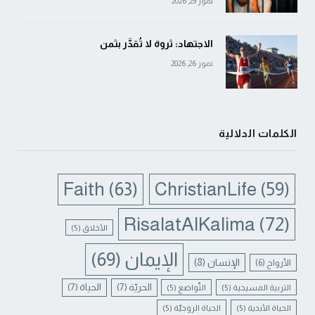
تموز 29, 2026
الاجتهاد: ثروة لا تُقدَّر بثمن
تموز 26, 2026
الكلمات الدلالية
Faith
(63)
ChristianLife
(59)
RisalatAlKalima
(72)
الأخلاق
(5)
الإيمان
(69)
الإنسان
(8)
الأرواح
(6)
الحريّة
(7)
الحياة
(7)
التربية المسيحية
(5)
التّواضع
(5)
الحياة الأبدية
(5)
الحياة الروحيّة
(5)