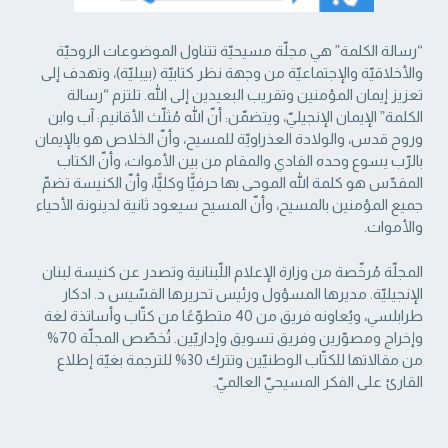
“رسالة الكلمة” هي مجلّة مسيحيّة تتناول الموضوعات الروحيّة
والأخلاقيّة والإجتماعيّة من ‏وجهة نظر كتابيّة (بيبليّة)، وتهدف إلى
تعزيز إيمان المؤمنين وتقريب البعيدين إلى الله. تلتزم “رسالة
‏الكلمة” الإيمان الإنجيليّ، ويتضمّن: أنّ الله مُثلّث الأقانيم: آب وابن
وروح قدس، والولادة العذراويّة ‏للمسيح، وأنّ الخلاص هو بالإيمان
بالرّب يسوع وحده الفادي والمقام من بين الأموات، وأنّ الكتاب
‏المقدّس هو كلمة الله الموحى بها حرفيًّا وكليًّا، وأنّ الكنيسة تضمّ
جميع المؤمنين بالمسيح، وأنّ المسيح ‏سيعود ثانية لدينونة الأحياء
والأموات. ‏
المجلّة مُرخّصة من وزارة الإعلام اللّبنانية وتصدر عن كنيسة لبنان
الإنجيليّة. مديرها المسؤول ‏ورئيس تحريرها القسّيس د. ادكار
طرابلسي، ويُعاونه فريق من 40 متطوّعًا من كتّاب وأساتذة لغة
‏وإخراج ومصوّرين وفريق تسويق وإداريّين. تُخصّص المجلّة 70%
من مقالاتها للكتّاب الوطنيّين ‏وتترك 30% للترجمة بغيّة إطلاع
القارئ على الفكر المسيحيّ العالميّ.‏