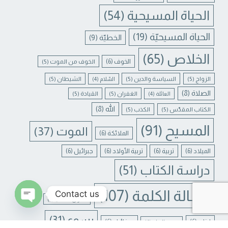
الحياة المسيحية
(54)
الحياة المسيحيّة
(19)
الخطيّة
(9)
الخلاص
(65)
الخوف
(6)
الخوف من الموت
(5)
الزواج
(5)
السياسة والدين
(5)
الشيطان
(5)
السّلام
(4)
الصلاة
(8)
الغفران
(5)
القيادة
(5)
العائلة
(4)
الله
(8)
الكتاب المقدّس
(5)
الكذب
(5)
المسيح
(91)
الموت
(37)
الملائكة
(6)
الميلاد
(6)
تربية
(6)
تربية الأولاد
(6)
جبرائيل
(6)
دراسة الكتاب
(51)
رسالة الكلمة
(107)
Contact us
غفران الخطايا
(4)
N CHATY
يسوع
(31)
لبنان
(6)
ميخائيل
(6)
معنى الحياة
(4)