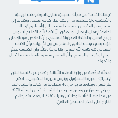
“رسالة الكلمة” هي مجلّة مسيحيّة تتناول الموضوعات الروحيّة
والأخلاقيّة والإجتماعيّة من ‏وجهة نظر كتابيّة (بيبليّة)، وتهدف إلى
تعزيز إيمان المؤمنين وتقريب البعيدين إلى الله. تلتزم “رسالة
‏الكلمة” الإيمان الإنجيليّ، ويتضمّن: أنّ الله مُثلّث الأقانيم: آب وابن
وروح قدس، والولادة العذراويّة ‏للمسيح، وأنّ الخلاص هو بالإيمان
بالرّب يسوع وحده الفادي والمقام من بين الأموات، وأنّ الكتاب
‏المقدّس هو كلمة الله الموحى بها حرفيًّا وكليًّا، وأنّ الكنيسة تضمّ
جميع المؤمنين بالمسيح، وأنّ المسيح ‏سيعود ثانية لدينونة الأحياء
والأموات. ‏
المجلّة مُرخّصة من وزارة الإعلام اللّبنانية وتصدر عن كنيسة لبنان
الإنجيليّة. مديرها المسؤول ‏ورئيس تحريرها القسّيس د. ادكار
طرابلسي، ويُعاونه فريق من 40 متطوّعًا من كتّاب وأساتذة لغة
‏وإخراج ومصوّرين وفريق تسويق وإداريّين. تُخصّص المجلّة 70%
من مقالاتها للكتّاب الوطنيّين ‏وتترك 30% للترجمة بغيّة إطلاع
القارئ على الفكر المسيحيّ العالميّ.‏