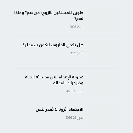
طوبى للمساكين بالرّوح: من هم؟ وماذا
لهم؟
آب 2, 2026
هل تكفي الظّروف لنكون سعداء؟
آب 1, 2026
عقوبة الإعدام: بين قدسيّة الحياة
وضرورات العدالة
تموز 29, 2026
الاجتهاد: ثروة لا تُقدَّر بثمن
تموز 26, 2026