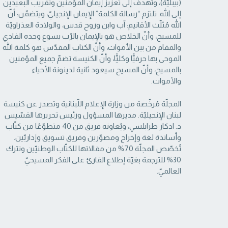
(بيبليّة)، وتهدف إلى تعزيز إيمان المؤمنين وتقريب البعيدين
إلى الله. تلتزم “رسالة ‏الكلمة” الإيمان الإنجيليّ، ويتضمّن: أنّ
الله مُثلّث الأقانيم: آب وابن وروح قدس، والولادة العذراويّة
‏للمسيح، وأنّ الخلاص هو بالإيمان بالرّب يسوع وحده الفادي
والمقام من بين الأموات، وأنّ الكتاب ‏المقدّس هو كلمة الله
الموحى بها حرفيًّا وكليًّا، وأنّ الكنيسة تضمّ جميع المؤمنين
بالمسيح، وأنّ المسيح ‏سيعود ثانية لدينونة الأحياء
والأموات. ‏
المجلّة مُرخّصة من وزارة الإعلام اللّبنانية وتصدر عن كنيسة
لبنان الإنجيليّة. مديرها المسؤول ‏ورئيس تحريرها القسّيس
د. ادكار طرابلسي، ويُعاونه فريق من 40 متطوّعًا من كتّاب
وأساتذة لغة ‏وإخراج ومصوّرين وفريق تسويق وإداريّين.
تُخصّص المجلّة 70% من مقالاتها للكتّاب الوطنيّين ‏وتترك
30% للترجمة بغيّة إطلاع القارئ على الفكر المسيحيّ
العالميّ.‏