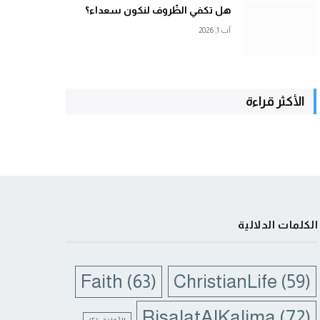
هل تكفي الظّروف لنكون سعداء؟
آب 1, 2026
الأكثر قراءة
الكلمات الدلالية
Faith
(63)
ChristianLife
(59)
RisalatAlKalima
(72)