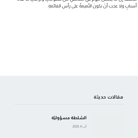
أسبابٍ ولا عجبَ أنْ تكونَ النّميمةُ على رأسِ القائمةِ.
مقالات حديثة
السّلطة مسؤوليّة
آب 4, 2026