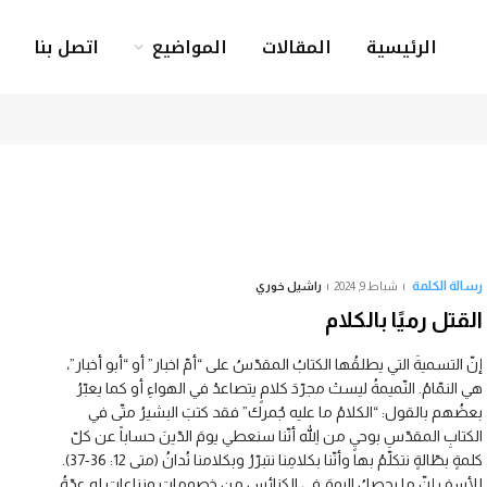
الرئيسية
المقالات
المواضيع
اتصل بنا
رسالة الكلمة
شباط 9, 2024
راشيل خوري
القتل رميًا بالكلام
إنّ التسميةَ التي يطلقُها الكتابُ المقدّسُ على “أمّ اخبار” أو “أبو أخبار”،
هي النمّامُ. النّميمةُ ليستْ مجرّدَ كلامٍ يتصاعدُ في الهواءِ أو كما يعبّرُ
بعضُهم بالقول: “الكلامُ ما عليه جُمرك” فقد كتبَ البشيرُ متّى في
الكتابِ المقدّسِ بوحيٍ من اللهِ أنّنا سنعطي يومَ الدّينَ حساباً عن كلّ
كلمةٍ بطّالةٍ نتكلّمُ بها وأنّنا بكلامِنا نتبرّرُ وبكلامنا نُدانُ (متى 12: 36-37).
للأسف إنّ ما يحصلُ اليومَ في الكنائسِ من خصوماتٍ ونزاعاتٍ له عدّةُ