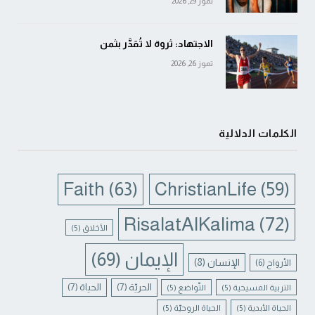
تموز 29, 2026
الاجتهاد: ثروة لا تُقدَّر بثمن
تموز 26, 2026
الكلمات الدلالية
Faith
(63)
ChristianLife
(59)
RisalatAlKalima
(72)
الأخلاق
(5)
الإيمان
(69)
الإنسان
(8)
الأرواح
(6)
الحريّة
(7)
الحياة
(7)
التربية المسيحية
(5)
التّواضع
(5)
الحياة الأبدية
(5)
الحياة الروحيّة
(5)