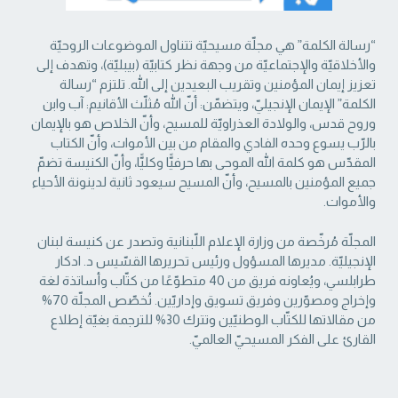
“رسالة الكلمة” هي مجلّة مسيحيّة تتناول الموضوعات الروحيّة
والأخلاقيّة والإجتماعيّة من ‏وجهة نظر كتابيّة (بيبليّة)، وتهدف إلى
تعزيز إيمان المؤمنين وتقريب البعيدين إلى الله. تلتزم “رسالة
‏الكلمة” الإيمان الإنجيليّ، ويتضمّن: أنّ الله مُثلّث الأقانيم: آب وابن
وروح قدس، والولادة العذراويّة ‏للمسيح، وأنّ الخلاص هو بالإيمان
بالرّب يسوع وحده الفادي والمقام من بين الأموات، وأنّ الكتاب
‏المقدّس هو كلمة الله الموحى بها حرفيًّا وكليًّا، وأنّ الكنيسة تضمّ
جميع المؤمنين بالمسيح، وأنّ المسيح ‏سيعود ثانية لدينونة الأحياء
والأموات. ‏
المجلّة مُرخّصة من وزارة الإعلام اللّبنانية وتصدر عن كنيسة لبنان
الإنجيليّة. مديرها المسؤول ‏ورئيس تحريرها القسّيس د. ادكار
طرابلسي، ويُعاونه فريق من 40 متطوّعًا من كتّاب وأساتذة لغة
‏وإخراج ومصوّرين وفريق تسويق وإداريّين. تُخصّص المجلّة 70%
من مقالاتها للكتّاب الوطنيّين ‏وتترك 30% للترجمة بغيّة إطلاع
القارئ على الفكر المسيحيّ العالميّ.‏