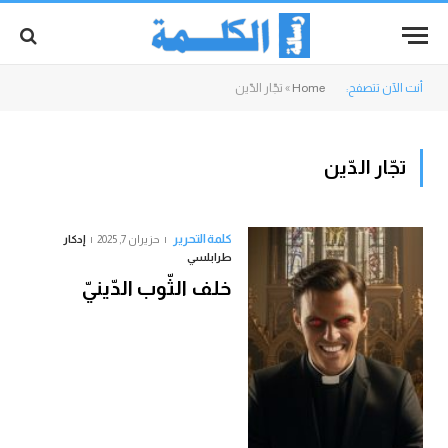
أنت الآن تتصفح:
Home
»
تجّار الدّين
تجّار الدّين
كلمة التحرير
حزيران 7, 2025
إدكار
طرابلسي
خلف الثّوب الدّينيّ