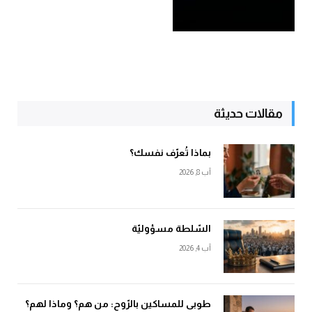
مقالات حديثة
بماذا تُعرّف نفسك؟
آب 8, 2026
السّلطة مسؤوليّة
آب 4, 2026
طوبى للمساكين بالرّوح: من هم؟ وماذا لهم؟