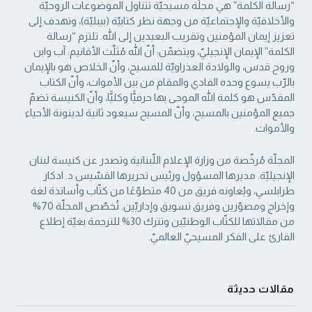
“رسالة الكلمة” هي مجلّة مسيحيّة تتناول الموضوعات الروحيّة
والأخلاقيّة والإجتماعيّة من ‏وجهة نظر كتابيّة (بيبليّة)، وتهدف إلى
تعزيز إيمان المؤمنين وتقريب البعيدين إلى الله. تلتزم “رسالة
‏الكلمة” الإيمان الإنجيليّ، ويتضمّن: أنّ الله مُثلّث الأقانيم: آب وابن
وروح قدس، والولادة العذراويّة ‏للمسيح، وأنّ الخلاص هو بالإيمان
بالرّب يسوع وحده الفادي والمقام من بين الأموات، وأنّ الكتاب
‏المقدّس هو كلمة الله الموحى بها حرفيًّا وكليًّا، وأنّ الكنيسة تضمّ
جميع المؤمنين بالمسيح، وأنّ المسيح ‏سيعود ثانية لدينونة الأحياء
والأموات. ‏
المجلّة مُرخّصة من وزارة الإعلام اللّبنانية وتصدر عن كنيسة لبنان
الإنجيليّة. مديرها المسؤول ‏ورئيس تحريرها القسّيس د. ادكار
طرابلسي، ويُعاونه فريق من 40 متطوّعًا من كتّاب وأساتذة لغة
‏وإخراج ومصوّرين وفريق تسويق وإداريّين. تُخصّص المجلّة 70%
من مقالاتها للكتّاب الوطنيّين ‏وتترك 30% للترجمة بغيّة إطلاع
القارئ على الفكر المسيحيّ العالميّ.‏
مقالات حديثة