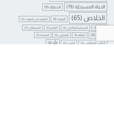
الحياة المسيحيّة
(19)
الخطيّة
(9)
الخلاص
(65)
الخوف
(6)
الخوف من الموت
(5)
الزواج
(5)
السياسة والدين
(5)
الشيطان
(5)
السّلام
(4)
Contact us
الصلاة
(8)
الغفران
(5)
القيادة
(5)
العائلة
(4)
N CHATY
الله
(8)
الكتاب المقدّس
(5)
الكذب
(5)
المسيح
(91)
الموت
(37)
الملائكة
(6)
الميلاد
(6)
تربية
(6)
تربية الأولاد
(6)
جبرائيل
(6)
دراسة الكتاب
(51)
رسالة الكلمة
(107)
غفران الخطايا
(4)
يسوع
(31)
لبنان
(6)
ميخائيل
(6)
معنى الحياة
(4)
يسوع المسيح
(17)