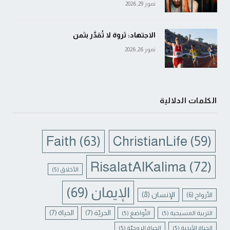
تموز 29, 2026
الاجتهاد: ثروة لا تُقدَّر بثمن
تموز 26, 2026
الكلمات الدلالية
Faith
(63)
ChristianLife
(59)
RisalatAlKalima
(72)
الأخلاق
(5)
الإيمان
(69)
الإنسان
(8)
الأرواح
(6)
الحريّة
(7)
الحياة
(7)
التربية المسيحية
(5)
التّواضع
(5)
الحياة الأبدية
(5)
الحياة الروحيّة
(5)