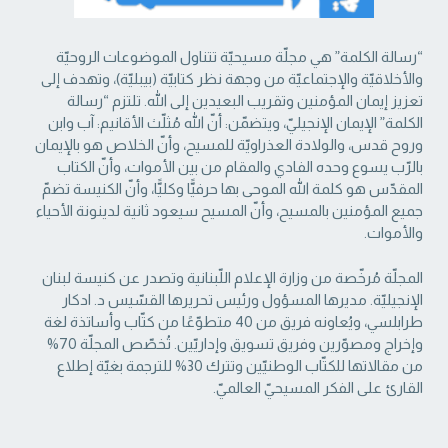
“رسالة الكلمة” هي مجلّة مسيحيّة تتناول الموضوعات الروحيّة
والأخلاقيّة والإجتماعيّة من ‏وجهة نظر كتابيّة (بيبليّة)، وتهدف إلى
تعزيز إيمان المؤمنين وتقريب البعيدين إلى الله. تلتزم “رسالة
‏الكلمة” الإيمان الإنجيليّ، ويتضمّن: أنّ الله مُثلّث الأقانيم: آب وابن
وروح قدس، والولادة العذراويّة ‏للمسيح، وأنّ الخلاص هو بالإيمان
بالرّب يسوع وحده الفادي والمقام من بين الأموات، وأنّ الكتاب
‏المقدّس هو كلمة الله الموحى بها حرفيًّا وكليًّا، وأنّ الكنيسة تضمّ
جميع المؤمنين بالمسيح، وأنّ المسيح ‏سيعود ثانية لدينونة الأحياء
والأموات. ‏
المجلّة مُرخّصة من وزارة الإعلام اللّبنانية وتصدر عن كنيسة لبنان
الإنجيليّة. مديرها المسؤول ‏ورئيس تحريرها القسّيس د. ادكار
طرابلسي، ويُعاونه فريق من 40 متطوّعًا من كتّاب وأساتذة لغة
‏وإخراج ومصوّرين وفريق تسويق وإداريّين. تُخصّص المجلّة 70%
من مقالاتها للكتّاب الوطنيّين ‏وتترك 30% للترجمة بغيّة إطلاع
القارئ على الفكر المسيحيّ العالميّ.‏