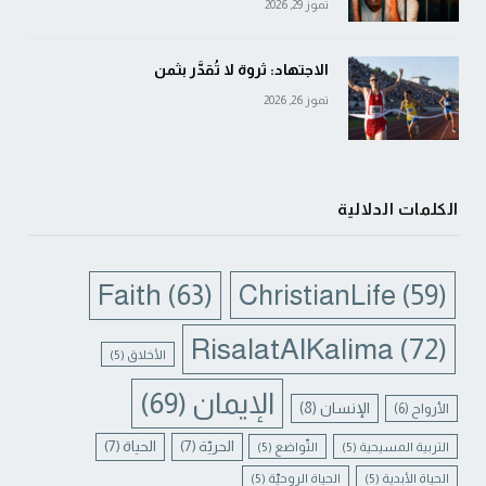
تموز 29, 2026
الاجتهاد: ثروة لا تُقدَّر بثمن
تموز 26, 2026
الكلمات الدلالية
Faith
(63)
ChristianLife
(59)
RisalatAlKalima
(72)
الأخلاق
(5)
الإيمان
(69)
الإنسان
(8)
الأرواح
(6)
الحريّة
(7)
الحياة
(7)
التربية المسيحية
(5)
التّواضع
(5)
الحياة الأبدية
(5)
الحياة الروحيّة
(5)