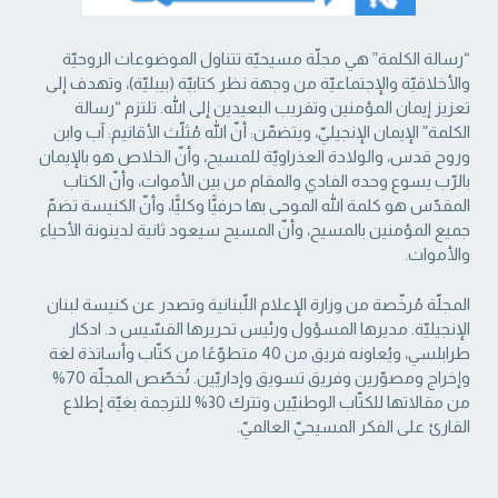
“رسالة الكلمة” هي مجلّة مسيحيّة تتناول الموضوعات الروحيّة
والأخلاقيّة والإجتماعيّة من ‏وجهة نظر كتابيّة (بيبليّة)، وتهدف إلى
تعزيز إيمان المؤمنين وتقريب البعيدين إلى الله. تلتزم “رسالة
‏الكلمة” الإيمان الإنجيليّ، ويتضمّن: أنّ الله مُثلّث الأقانيم: آب وابن
وروح قدس، والولادة العذراويّة ‏للمسيح، وأنّ الخلاص هو بالإيمان
بالرّب يسوع وحده الفادي والمقام من بين الأموات، وأنّ الكتاب
‏المقدّس هو كلمة الله الموحى بها حرفيًّا وكليًّا، وأنّ الكنيسة تضمّ
جميع المؤمنين بالمسيح، وأنّ المسيح ‏سيعود ثانية لدينونة الأحياء
والأموات. ‏
المجلّة مُرخّصة من وزارة الإعلام اللّبنانية وتصدر عن كنيسة لبنان
الإنجيليّة. مديرها المسؤول ‏ورئيس تحريرها القسّيس د. ادكار
طرابلسي، ويُعاونه فريق من 40 متطوّعًا من كتّاب وأساتذة لغة
‏وإخراج ومصوّرين وفريق تسويق وإداريّين. تُخصّص المجلّة 70%
من مقالاتها للكتّاب الوطنيّين ‏وتترك 30% للترجمة بغيّة إطلاع
القارئ على الفكر المسيحيّ العالميّ.‏