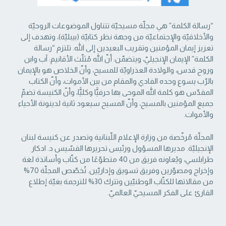
“رسالة الكلمة” هي مجلّة مسيحيّة تتناول الموضوعات الروحيّة
والأخلاقيّة والإجتماعيّة من ‏وجهة نظر كتابيّة (بيبليّة)، وتهدف إلى
تعزيز إيمان المؤمنين وتقريب البعيدين إلى الله. تلتزم “رسالة
‏الكلمة” الإيمان الإنجيليّ، ويتضمّن: أنّ الله مُثلّث الأقانيم: آب وابن
وروح قدس، والولادة العذراويّة ‏للمسيح، وأنّ الخلاص هو بالإيمان
بالرّب يسوع وحده الفادي والمقام من بين الأموات، وأنّ الكتاب
‏المقدّس هو كلمة الله الموحى بها حرفيًّا وكليًّا، وأنّ الكنيسة تضمّ
جميع المؤمنين بالمسيح، وأنّ المسيح ‏سيعود ثانية لدينونة الأحياء
والأموات. ‏
المجلّة مُرخّصة من وزارة الإعلام اللّبنانية وتصدر عن كنيسة لبنان
الإنجيليّة. مديرها المسؤول ‏ورئيس تحريرها القسّيس د. ادكار
طرابلسي، ويُعاونه فريق من 40 متطوّعًا من كتّاب وأساتذة لغة
‏وإخراج ومصوّرين وفريق تسويق وإداريّين. تُخصّص المجلّة 70%
من مقالاتها للكتّاب الوطنيّين ‏وتترك 30% للترجمة بغيّة إطلاع
القارئ على الفكر المسيحيّ العالميّ.‏