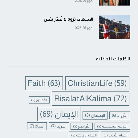
تموز 29, 2026
الاجتهاد: ثروة لا تُقدَّر بثمن
تموز 26, 2026
الكلمات الدلالية
Faith
(63)
ChristianLife
(59)
RisalatAlKalima
(72)
الأخلاق
(5)
الإيمان
(69)
الإنسان
(8)
الأرواح
(6)
الحريّة
(7)
الحياة
(7)
التربية المسيحية
(5)
التّواضع
(5)
الحياة الأبدية
(5)
الحياة الروحيّة
(5)