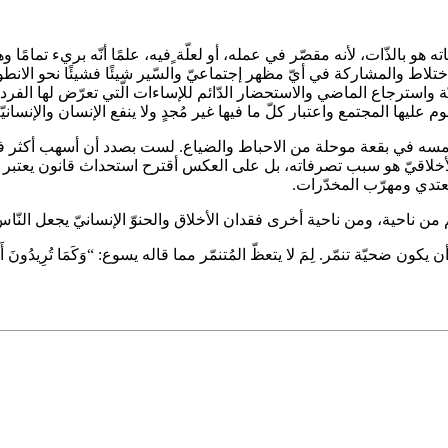
هو بالذّات، لأنه مقصّر في عمله، أو لعلّة ٍفيه، علمًا أنّه بريء تمامً
تلاط والمشاركة في أيّ مظهر إجتماعيّ والسّير شيئًا فشيئًا نحو الانطوا
اويّة واسترجاع الماضي والاستحضار الدّائم للإساءات الّتي تعرّض لها الفرد 
عليها المجتمع واعتبار كلّ ما فيها غير مُجدٍ ولا ينفع الإنسان والإنسانيّة
 وتغمسه في بقعة موحلة من الاحباط والضياع. لست بصدد أن أسهب أكثر ف
لأخلاقيّ هو سبب تصرفاته، بل على العكس أقترح استحداث قانون يعتبر الت
عتدي ومهرّب المخدّرات.
ِيَم من ناحية، ومن ناحية أخرى فقدان الأخلاق والحنوّ الإنسانيّ يجعل ا
مّر. لِمَ لا يتعظّ المُتنمّر مما قاله يسوع: “وَكَمَا تُرِيدُونَ أَنْ يَفْعَلَ النَّاسُ 