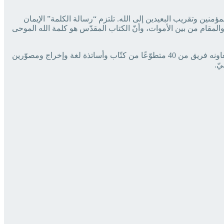
مؤمنين وتقريب البعيدين إلى الله. تلتزم “رسالة ‏الكلمة” الإيمان
ي والمقام من بين الأموات، وأنّ الكتاب ‏المقدّس هو كلمة الله الموحى
المجلّة مُرخّصة من وزارة الإعلام اللّبنانية وتصدر عن كنيسة لبنان الإنجيليّة. مديرها المسؤول ‏ورئيس تحريرها القسّيس د. ادكار طرابلسي، ويُعاونه فريق من 40 متطوّعًا من كتّاب وأساتذة لغة ‏وإخراج ومصوّرين