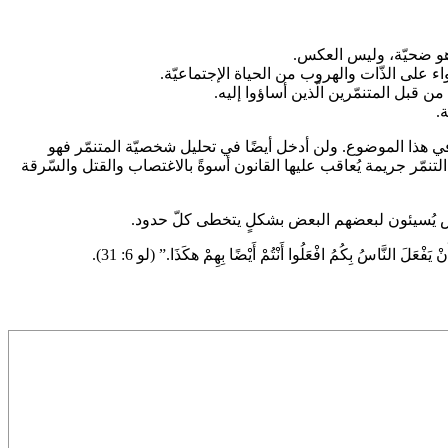
ا وهو ضحيّة، وليس العكس.
ء على الذّات والهروب من الحياة الإجتماعيّة.
من قبل المتنمّرين الّذين أساؤوا إليه.
.
ي هذا الموضوع. ولن أدخل أيضًا في تحليل شخصيّة المتنمّر فهو
نمّر جريمة يُعاقب عليها القانون أسوةً بالاغتصاب والقتل والسّرقة
لنّاس يُسيئون لبعضهم البعض بشكلٍ يتخطى كلّ حدود.
بِكُمُ افْعَلُوا أَنْتُمْ أَيْضًا بِهِمْ هكَذَا.” (لو 6: 31).