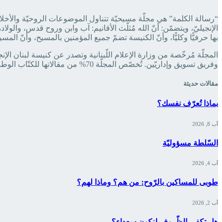
“رسالة الكلمة” هي مجلّة مسيحيّة تتناول الموضوعات الروحيّة والأخلاقيّة
الإنجيليّ، ويتضمّن: أنّ الله مُثلّث الأقانيم: آب وابن وروح قدس، والول
بها حرفيًّا وكليًّا، وأنّ الكنيسة تضمّ جميع المؤمنين بالمسيح، وأنّ المسيح
وفريق تسويق وإداريّين. تُخصّص المجلّة 70% من مقالاتها للكتّاب الوطنيّين ‏وتترك 30% للترجمة بغيّة إطلاع القارئ على الفكر المسيحيّ العالميّ.‏
مقالات حديثة
بماذا تُعرّف نفسك؟
آب 8, 2026
السّلطة مسؤوليّة
آب 4, 2026
طوبى للمساكين بالرّوح: من هم؟ وماذا لهم؟
آب 2, 2026
هل تكفي الظّروف لنكون سعداء؟