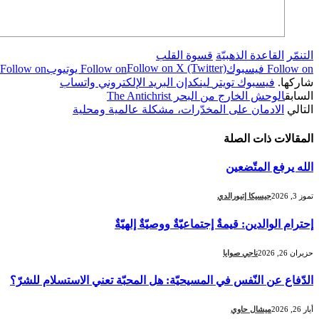
التنمّر
القاعدة الذهبيّة
قسوة القلب
Follow on X (Twitter)
Follow on فيسبوك
Follow on يوتيوب
Follow on واتساب
شاركها.
فيسبوك
تويتر
لينكدإن
البريد الإلكتروني
واتساب
السابق
الوحش الخارج من البحر The Antichrist
التالي
الادمان على المخدّرات، مشكلة عالمية ومحلية
المقالات
ذات الصلة
الله يرفع المتّضعين
تموز 3, 2026
جيسيكا إتيورالدي
إحترام الوالدين: قيمةٌ إجتماعيّةٌ ووصيّةٌ إلهيّةٌ
حزيران 26, 2026
ناجي صوايا
الدّفاع عن النّفس في المسيحيّة: هل المحبّة تعني الاستسلام للشرّ؟
أيار 26, 2026
ميشال حاوي