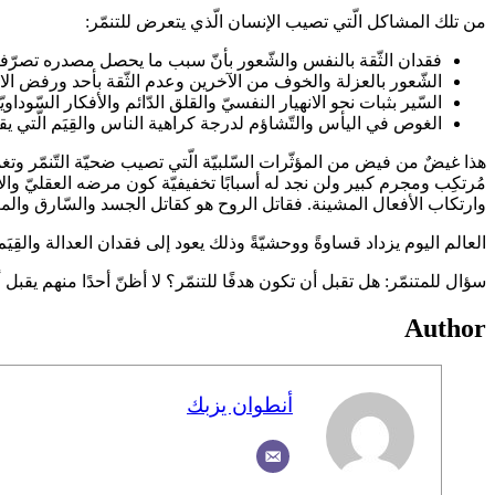
من تلك المشاكل الّتي تصيب الإنسان الّذي يتعرض للتنمّر:
فقدان الثّقة بالنفس والشّعور بأنّ سبب ما يحصل مصدره تصرّفاته 
الشّعور بالعزلة والخوف من الآخرين وعدم الثّقة بأحد ورفض الاخ
السّير بثبات نحو الانهيار النفسيّ والقلق الدّائم والأفكار السّود
الغوص في اليأس والتّشاؤم لدرجة كراهية الناس والقِيَم الّتي يقوم 
هذا غيضٌ من فيض من المؤثّرات السّلبيّة الّتي تصيب ضحيّة التّنمّر
مُرتكِب ومجرم كبير ولن نجد له أسبابًا تخفيفيّة كون مرضه العقليّ وا
وارتكاب الأفعال المشينة. فقاتل الروح هو كقاتل الجسد والسّارق والم
العالم اليوم يزداد قساوةً ووحشيّةً وذلك يعود إلى فقدان العدالة والق
سؤال للمتنمّر: هل تقبل أن تكون هدفًا للتنمّر؟ لا أظنّ أحدًا منهم يقبل أن يكون ضحيّة تن
Author
أنطوان يزبك