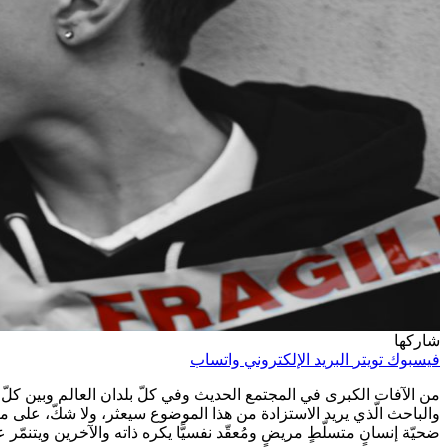
شاركها
فيسبوك
تويتر
البريد الإلكتروني
واتساب
من الآفات الكبرى في المجتمع الحديث وفي كلّ بلدان العالم وبين كلّ 
والباحث الّذي يريد الاستزادة من هذا الموضوع سيعثر، ولا شكّ، على من
ضحيّة إنسانٍ متسلّطٍ مريضٍ ومُعقّد نفسيًّا يكره ذاته والآخرين ويتنمّر 