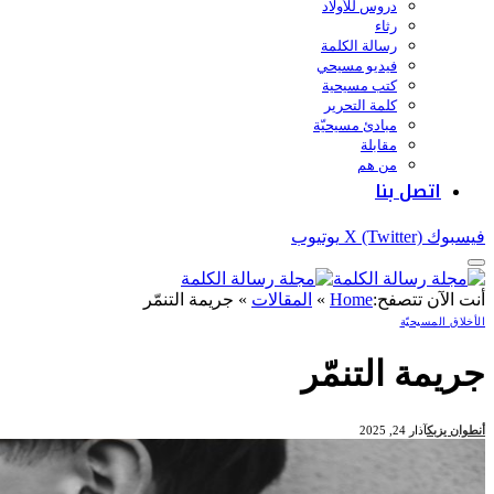
دروس للأولاد
رثاء
رسالة الكلمة
فيديو مسيحي
كتب مسيحية
كلمة التحرير
مبادئ مسيحيّة
مقابلة
من هم
اتصل بنا
مواضيع شائعة
موسيقى
فيسبوك
X (Twitter)
يوتيوب
أنت الآن تتصفح:
Home
»
المقالات
»
جريمة التنمّر
الأخلاق المسيحيّة
جريمة التنمّر
أنطوان يزبك
آذار 24, 2025