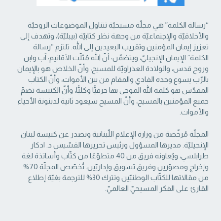
“رسالة الكلمة” هي مجلّة مسيحيّة تتناول الموضوعات الروحيّة
والأخلاقيّة والإجتماعيّة من ‏وجهة نظر كتابيّة (بيبليّة)، وتهدف إلى
تعزيز إيمان المؤمنين وتقريب البعيدين إلى الله. تلتزم “رسالة
‏الكلمة” الإيمان الإنجيليّ، ويتضمّن: أنّ الله مُثلّث الأقانيم: آب وابن
وروح قدس، والولادة العذراويّة ‏للمسيح، وأنّ الخلاص هو بالإيمان
بالرّب يسوع وحده الفادي والمقام من بين الأموات، وأنّ الكتاب
‏المقدّس هو كلمة الله الموحى بها حرفيًّا وكليًّا، وأنّ الكنيسة تضمّ
جميع المؤمنين بالمسيح، وأنّ المسيح ‏سيعود ثانية لدينونة الأحياء
والأموات. ‏
المجلّة مُرخّصة من وزارة الإعلام اللّبنانية وتصدر عن كنيسة لبنان
الإنجيليّة. مديرها المسؤول ‏ورئيس تحريرها القسّيس د. ادكار
طرابلسي، ويُعاونه فريق من 40 متطوّعًا من كتّاب وأساتذة لغة
‏وإخراج ومصوّرين وفريق تسويق وإداريّين. تُخصّص المجلّة 70%
من مقالاتها للكتّاب الوطنيّين ‏وتترك 30% للترجمة بغيّة إطلاع
القارئ على الفكر المسيحيّ العالميّ.‏