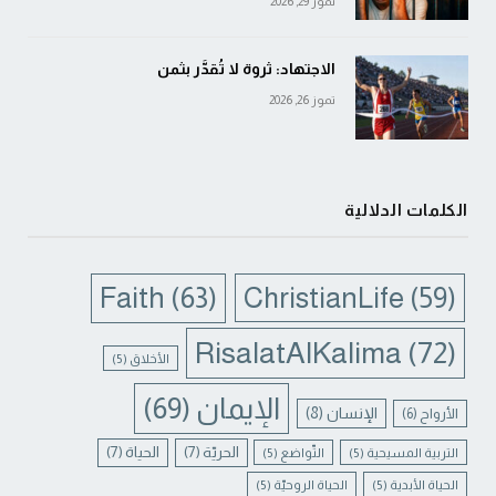
تموز 29, 2026
الاجتهاد: ثروة لا تُقدَّر بثمن
تموز 26, 2026
الكلمات الدلالية
Faith
(63)
ChristianLife
(59)
RisalatAlKalima
(72)
الأخلاق
(5)
الإيمان
(69)
الإنسان
(8)
الأرواح
(6)
الحريّة
(7)
الحياة
(7)
التربية المسيحية
(5)
التّواضع
(5)
الحياة الأبدية
(5)
الحياة الروحيّة
(5)