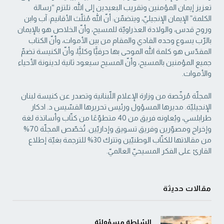
تعزيز إيمان المؤمنين وتقريب البعيدين إلى الله. تلتزم “رسالة
‏الكلمة” الإيمان الإنجيليّ، ويتضمّن: أنّ الله مُثلّث الأقانيم: آب وابن
وروح قدس، والولادة العذراويّة ‏للمسيح، وأنّ الخلاص هو بالإيمان
بالرّب يسوع وحده الفادي والمقام من بين الأموات، وأنّ الكتاب
‏المقدّس هو كلمة الله الموحى بها حرفيًّا وكليًّا، وأنّ الكنيسة تضمّ
جميع المؤمنين بالمسيح، وأنّ المسيح ‏سيعود ثانية لدينونة الأحياء
والأموات. ‏
المجلّة مُرخّصة من وزارة الإعلام اللّبنانية وتصدر عن كنيسة لبنان
الإنجيليّة. مديرها المسؤول ‏ورئيس تحريرها القسّيس د. ادكار
طرابلسي، ويُعاونه فريق من 40 متطوّعًا من كتّاب وأساتذة لغة
‏وإخراج ومصوّرين وفريق تسويق وإداريّين. تُخصّص المجلّة 70%
من مقالاتها للكتّاب الوطنيّين ‏وتترك 30% للترجمة بغيّة إطلاع
القارئ على الفكر المسيحيّ العالميّ.‏
مقالات حديثة
السّلطة مسؤوليّة