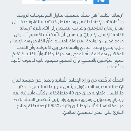
“رسالة الكلمة” هي مجلّة مسيحيّة تتناول الموضوعات الروحيّة
والأخلاقيّة والإجتماعيّة من ‏وجهة نظر كتابيّة (بيبليّة)، وتهدف إلى
تعزيز إيمان المؤمنين وتقريب البعيدين إلى الله. تلتزم “رسالة
‏الكلمة” الإيمان الإنجيليّ، ويتضمّن: أنّ الله مُثلّث الأقانيم: آب وابن
وروح قدس، والولادة العذراويّة ‏للمسيح، وأنّ الخلاص هو بالإيمان
بالرّب يسوع وحده الفادي والمقام من بين الأموات، وأنّ الكتاب
‏المقدّس هو كلمة الله الموحى بها حرفيًّا وكليًّا، وأنّ الكنيسة تضمّ
جميع المؤمنين بالمسيح، وأنّ المسيح ‏سيعود ثانية لدينونة الأحياء
والأموات. ‏
المجلّة مُرخّصة من وزارة الإعلام اللّبنانية وتصدر عن كنيسة لبنان
الإنجيليّة. مديرها المسؤول ‏ورئيس تحريرها القسّيس د. ادكار
طرابلسي، ويُعاونه فريق من 40 متطوّعًا من كتّاب وأساتذة لغة
‏وإخراج ومصوّرين وفريق تسويق وإداريّين. تُخصّص المجلّة 70%
من مقالاتها للكتّاب الوطنيّين ‏وتترك 30% للترجمة بغيّة إطلاع
القارئ على الفكر المسيحيّ العالميّ.‏