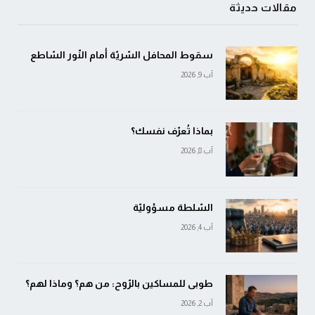
مقالات حديثة
سقوط المحافل السّريّة أمام النّور السّاطع
آب 9, 2026
بماذا تُعرّف نفسك؟
آب 8, 2026
السّلطة مسؤوليّة
آب 4, 2026
طوبى للمساكين بالرّوح: من هم؟ وماذا لهم؟
آب 2, 2026