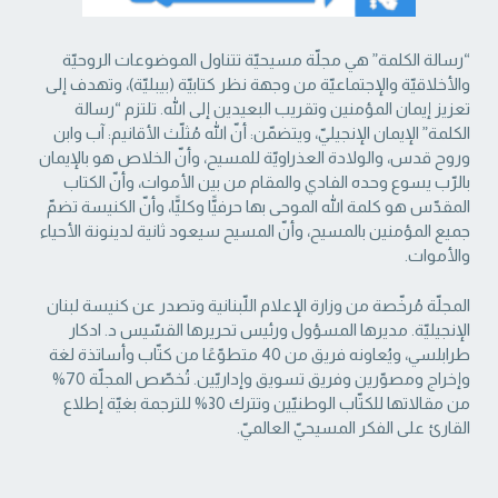
“رسالة الكلمة” هي مجلّة مسيحيّة تتناول الموضوعات الروحيّة
والأخلاقيّة والإجتماعيّة من ‏وجهة نظر كتابيّة (بيبليّة)، وتهدف إلى
تعزيز إيمان المؤمنين وتقريب البعيدين إلى الله. تلتزم “رسالة
‏الكلمة” الإيمان الإنجيليّ، ويتضمّن: أنّ الله مُثلّث الأقانيم: آب وابن
وروح قدس، والولادة العذراويّة ‏للمسيح، وأنّ الخلاص هو بالإيمان
بالرّب يسوع وحده الفادي والمقام من بين الأموات، وأنّ الكتاب
‏المقدّس هو كلمة الله الموحى بها حرفيًّا وكليًّا، وأنّ الكنيسة تضمّ
جميع المؤمنين بالمسيح، وأنّ المسيح ‏سيعود ثانية لدينونة الأحياء
والأموات. ‏
المجلّة مُرخّصة من وزارة الإعلام اللّبنانية وتصدر عن كنيسة لبنان
الإنجيليّة. مديرها المسؤول ‏ورئيس تحريرها القسّيس د. ادكار
طرابلسي، ويُعاونه فريق من 40 متطوّعًا من كتّاب وأساتذة لغة
‏وإخراج ومصوّرين وفريق تسويق وإداريّين. تُخصّص المجلّة 70%
من مقالاتها للكتّاب الوطنيّين ‏وتترك 30% للترجمة بغيّة إطلاع
القارئ على الفكر المسيحيّ العالميّ.‏