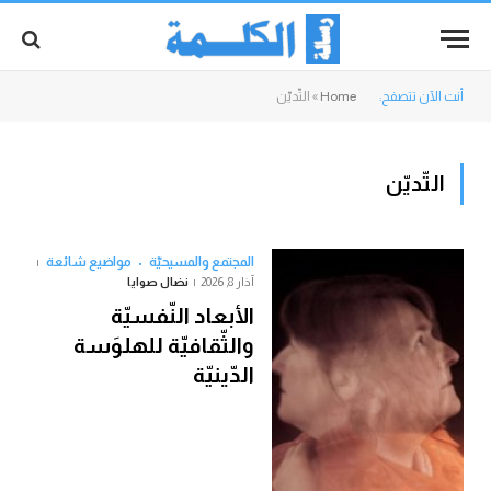
أنت الآن تتصفح:
Home
»
التّديّن
التّديّن
المجتمع والمسيحيّة
مواضيع شائعة
آذار 8, 2026
نضال صوايا
الأبعاد النّفسيّة
والثّقافيّة للهلوَسة
الدّينيّة