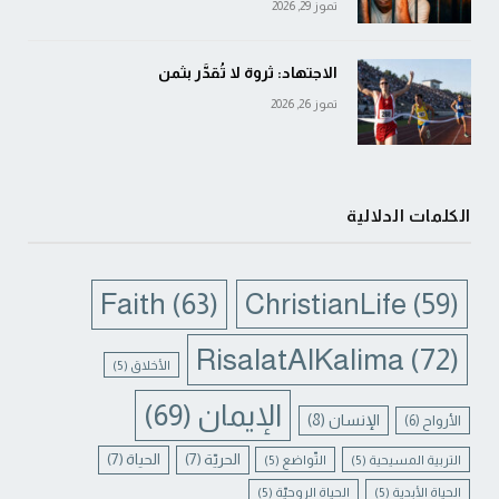
تموز 29, 2026
الاجتهاد: ثروة لا تُقدَّر بثمن
تموز 26, 2026
الكلمات الدلالية
Faith
(63)
ChristianLife
(59)
RisalatAlKalima
(72)
الأخلاق
(5)
الإيمان
(69)
الإنسان
(8)
الأرواح
(6)
الحريّة
(7)
الحياة
(7)
التربية المسيحية
(5)
التّواضع
(5)
الحياة الأبدية
(5)
الحياة الروحيّة
(5)