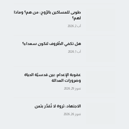
طوبى للمساكين بالرّوح: من هم؟ وماذا
لهم؟
آب 2, 2026
هل تكفي الظّروف لنكون سعداء؟
آب 1, 2026
عقوبة الإعدام: بين قدسيّة الحياة
وضرورات العدالة
تموز 29, 2026
الاجتهاد: ثروة لا تُقدَّر بثمن
تموز 26, 2026