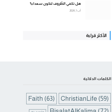
هل تكفي الظّروف لنكون سعداء؟
آب 1, 2026
الأكثر قراءة
الكلمات الدلالية
Faith
(63)
ChristianLife
(59)
RisalatAlKalima
(72)