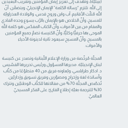
(بيبليّة)، وتهدف إلى تعزيز إيمان المؤمنين وتقريب البعيدين
إلى الله. تلتزم “رسالة ‏الكلمة” الإيمان الإنجيليّ، ويتضمّن: أنّ
الله مُثلّث الأقانيم: آب وابن وروح قدس، والولادة العذراويّة
‏للمسيح، وأنّ الخلاص هو بالإيمان بالرّب يسوع وحده الفادي
والمقام من بين الأموات، وأنّ الكتاب ‏المقدّس هو كلمة الله
الموحى بها حرفيًّا وكليًّا، وأنّ الكنيسة تضمّ جميع المؤمنين
بالمسيح، وأنّ المسيح ‏سيعود ثانية لدينونة الأحياء
والأموات. ‏
المجلّة مُرخّصة من وزارة الإعلام اللّبنانية وتصدر عن كنيسة
لبنان الإنجيليّة. مديرها المسؤول ‏ورئيس تحريرها القسّيس
د. ادكار طرابلسي، ويُعاونه فريق من 40 متطوّعًا من كتّاب
وأساتذة لغة ‏وإخراج ومصوّرين وفريق تسويق وإداريّين.
تُخصّص المجلّة 70% من مقالاتها للكتّاب الوطنيّين ‏وتترك
30% للترجمة بغيّة إطلاع القارئ على الفكر المسيحيّ
العالميّ.‏