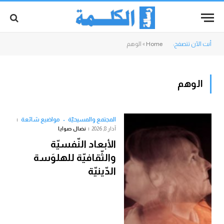
أنت الآن تتصفح:
Home
»
الوهم
الوهم
المجتمع والمسيحيّة
مواضيع شائعة
آذار 8, 2026
نضال صوايا
الأبعاد النّفسيّة
والثّقافيّة للهلوَسة
الدّينيّة