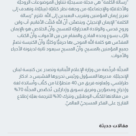
“رسالة الكلمة” هي مجلّة مسيحيّة تتناول الموضوعات الروحيّة
والأخلاقيّة والإجتماعيّة من ‏وجهة نظر كتابيّة (بيبليّة)، وتهدف إلى
تعزيز إيمان المؤمنين وتقريب البعيدين إلى الله. تلتزم “رسالة
‏الكلمة” الإيمان الإنجيليّ، ويتضمّن: أنّ الله مُثلّث الأقانيم: آب وابن
وروح قدس، والولادة العذراويّة ‏للمسيح، وأنّ الخلاص هو بالإيمان
بالرّب يسوع وحده الفادي والمقام من بين الأموات، وأنّ الكتاب
‏المقدّس هو كلمة الله الموحى بها حرفيًّا وكليًّا، وأنّ الكنيسة تضمّ
جميع المؤمنين بالمسيح، وأنّ المسيح ‏سيعود ثانية لدينونة الأحياء
والأموات. ‏
المجلّة مُرخّصة من وزارة الإعلام اللّبنانية وتصدر عن كنيسة لبنان
الإنجيليّة. مديرها المسؤول ‏ورئيس تحريرها القسّيس د. ادكار
طرابلسي، ويُعاونه فريق من 40 متطوّعًا من كتّاب وأساتذة لغة
‏وإخراج ومصوّرين وفريق تسويق وإداريّين. تُخصّص المجلّة 70%
من مقالاتها للكتّاب الوطنيّين ‏وتترك 30% للترجمة بغيّة إطلاع
القارئ على الفكر المسيحيّ العالميّ.‏
مقالات حديثة