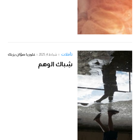
تأملات
شباط 4, 2025
غلوريا صوّان يزبك
شِباك الوهم