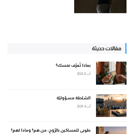
مقالات حديثة
بماذا تُعرّف نفسك؟
آب 8, 2026
السّلطة مسؤوليّة
آب 4, 2026
طوبى للمساكين بالرّوح: من هم؟ وماذا لهم؟