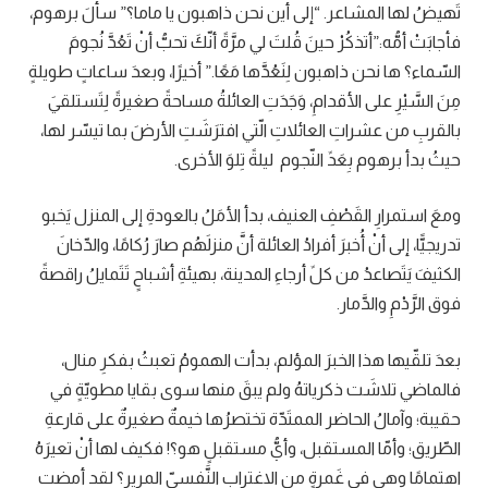
تَهيضُ لها المشاعر. “إلى أين نحن ذاهبون يا ماما؟” سألَ برهوم،
فأجابَتْ أمُّه:”أتذكُرْ حينَ قُلتَ لي مرَّةً أنّكَ تحبُّ أنْ تَعُدَّ نُجومَ
السّماء؟ ها نحن ذاهبون لِنَعُدَّها مَعًا.” أخيرًا، وبعدَ ساعاتٍ طويلةٍ
مِنَ السَّيْرِ على الأقدامِ، وَجَدَتِ العائلةُ مساحةً صغيرةً لِتَستلقيَ
بالقربِ من عشراتِ العائلاتِ الّتي افترَشَتِ الأرضَ بما تيسّر لها،
حيثُ بدأ برهوم بِعَدﱢ النّجوم ليلةً تِلوَ الأخرى.
ومعَ استمرارِ القَصْفِ العنيف، بدأ الأمَلُ بالعودةِ إلى المنزل يَخبو
تدريجيًّا، إلى أنْ أُخبرَ أفرادُ العائلة أنَّ منزلَهُم صارَ رُكامًا، والدّخانَ
الكثيفَ يَتَصاعدُ من كلﱢ أرجاءِ المدينة، بهيئةِ أشباحٍ تَتَمايلُ راقصةً
فوق الرَّدْمِ والدَّمار.
بعدَ تلقّيها هذا الخبرَ المؤلم، بدأت الهمومُ تعبثُ بفكرِ منال،
فالماضي تلاشَت ذكرياتهُ ولم يبقَ منها سوى بقايا مطويّةٍ في
حقيبة؛ وآمالُ الحاضر الممتَدّة تختصرُها خيمةٌ صغيرةٌ على قارعةِ
الطّريق؛ وأمّا المستقبل، وأيُّ مستقبلٍ هو؟! فكيف لها أنْ تعيرَهُ
اهتمامًا وهي في غَمرةٍ من الاغترابِ النَّفسيّ المرير؟ لقد أمضت