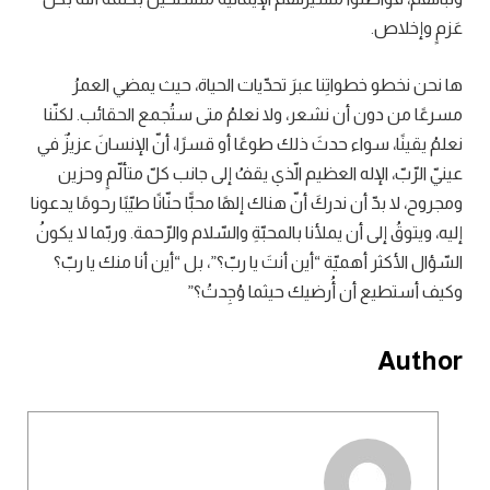
عَزمٍ وإخلاص.
ها نحن نخطو خطواتِنا عبرَ تحدّيات الحياة، حيث يمضي العمرُ
مسرعًا من دون أن نشعر، ولا نعلمُ متى ستُجمع الحقائب. لكنّنا
نعلمُ يقينًا، سواء حدثَ ذلك طوعًا أو قسرًا، أنّ الإنسانَ عزيزٌ في
عينيّ الرّبّ، الإله العظيم الّذي يقفُ إلى جانب كلّ متألّمٍ وحزين
ومجروح، لا بدّ أن ندركَ أنّ هناك إلهًا محبًّا حنّانًا طيّبًا رحومًا يدعونا
إليه، ويتوقُ
إلى أن يملأنا بالمحبّةِ والسّلام والرّحمة. وربّما لا يكونُ
السّؤال الأكثر أهميّة “أين أنتَ يا ربّ؟”، بل “أين أنا منك يا ربّ؟
وكيف أستطيع أن أُرضيك حيثما وُجِدتُ؟”
Author