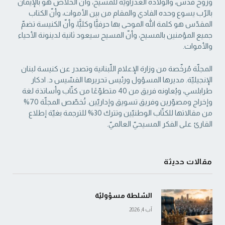
وروح قدس، والولادة العذراويّة ‏للمسيح، وأنّ الخلاص هو بالإيمان
بالرّب يسوع وحده الفادي والمقام من بين الأموات، وأنّ الكتاب
‏المقدّس هو كلمة الله الموحى بها حرفيًّا وكليًّا، وأنّ الكنيسة تضمّ
جميع المؤمنين بالمسيح، وأنّ المسيح ‏سيعود ثانية لدينونة الأحياء
والأموات. ‏
المجلّة مُرخّصة من وزارة الإعلام اللّبنانية وتصدر عن كنيسة لبنان
الإنجيليّة. مديرها المسؤول ‏ورئيس تحريرها القسّيس د. ادكار
طرابلسي، ويُعاونه فريق من 40 متطوّعًا من كتّاب وأساتذة لغة
‏وإخراج ومصوّرين وفريق تسويق وإداريّين. تُخصّص المجلّة 70%
من مقالاتها للكتّاب الوطنيّين ‏وتترك 30% للترجمة بغيّة إطلاع
القارئ على الفكر المسيحيّ العالميّ.‏
مقالات حديثة
السّلطة مسؤوليّة
آب 4, 2026