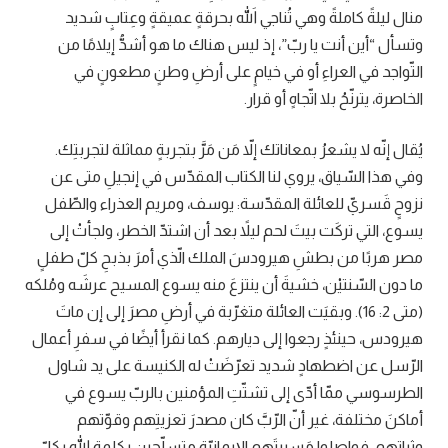
منال ليلةً كاملةً وهي تُناجي اللهَ بحرقةٍ عميقةٍ وعِتابٍ شديد
وتسأل “أين أنت يا ربّ”،
إذ ليس هناك ما هو أشدُّ إيلامًا من
التّواجد في العراءِ أو في خيامٍ على أرضِ وطنٍ مطعونٍ في
الخاصرة، يترنّحُ بلا اتّجاهٍ أو قرار.
يُقال إنّه لا يشعرُ بمعاناتك إلاّ مَن مَرَّ بتجربةٍ مماثلة لتجربتِك.
وفي هذا السّياق، يروي لنا الكتاب المقدّس في إنجيلِ متى عن
نزوحٍ قَسريّ للعائلة المقدّسة: يوسف، ومريم العذراء والطّفل
يسوع، التي تركَت بيتَ لحم ليلاً بعد أن اشتدّ الخطر، ولجأتْ إلى
مصر هربًا من بطشِ هيرودسَ الملك الّذي أمرَ بذبحِ كلّ طفلٍ
ما دون السّنتيْن، خشيةَ أن ينتزعَ منه يسوع المسيح عرشَه ومُلكه
(متى 2: 16). وبقيَت العائلة متغرّبة في أرضِ مصرَ إلى إن ماتَ
هيرودس، حينئذٍ رجعوا إلى ديارهم. كما نقرأ أيضًا في سفرِ أعمال
الرّسل عن اضطهادٍ شديد تعرّضَتْ له الكنيسة على يد شاول
الطرسوسي ممّا أدّى إلى تشتّتِ المؤمنين بالربّ يسوع في
أماكنَ مختلفة،
غير أنّ الرّبَّ كان مصدرَ تعزيتِهم وقوّتهم
وثباتهم، فواصلوا مَسيرتَهم الإيمانيّة متسلّحين بكلمة الله بكلّ