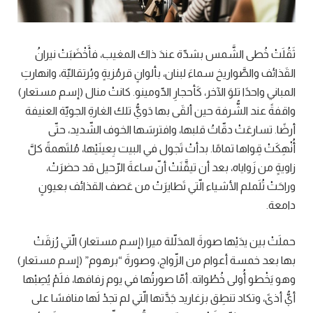
ثَقُلَتْ خُطى الشَّمس بشدّة عندَ ذاك المغيب، فأَخْضَبَتْ نيرانُ
القَذائف والصَّواريخ سماءَ لبنان، بألوانٍ قرمُزيةٍ وبُرتقاليّة، وانهارتِ
المباني واحدًا تلوَ الآخر، كَأحجارِ الدّومينو. كانتْ منال (إسم مستعار)
واقفةً عند الشُّرفة حين ألقَى بها دَويُّ تلك الغارةِ الجويّة العنيفة
أرضًا. تسارعَتْ دقّاتُ قلبها، وافترسَها الخوف الشّديد، حتّى
أُنْهِكَتْ قِواها تمامًا. بدأتْ تَجول في البيت بِعينَيْها، مُلتَهمةً كلَّ
زاويةٍ من زَواياه، بعد أن تيقَّنَتْ أنّ ساعةَ الرّحيل قد حضرَتْ،
وراحَتْ تُلَملم الأشياء الّتي تَطايرَتْ من عَصف القذائف بعيونٍ
دامعة.
حملَتْ بين يدَيْها صورةَ المدَلّلة ميرا (إسم مستعار) الّتي رُزقَتْ
بها بعد خمسة أعوام من الزّواج، وصورةَ “برهوم” (إسم مستعار)
وهو يَخْطو أُولى خُطُواته. أمّا صورتُها في يوم زفافها، فلَمْ يُصِبْها
أيُّ أذىً، وتكاد تنطِق بزغاريد جَدَّتها الّتي لم تجدْ لَها منافسًا على