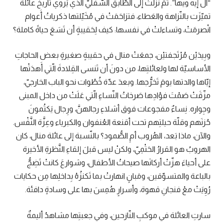
“ال إيه ويها”. ثمّ نزلَتْ إلى الطّابق السُّفليّ الّذي يَروي تاريخَ عائلة
تميّزَت بالنّزاهة والعَطاء، فتزاحَمَتْ في مُخَيّلتها ذكرياتُ أَعوام
انْصرمَتْ، وتساءلتْ في نفسها: كيف لِحَقيبةٍ أن تَسَعَ حياةً كاملة؟
وبِيدَيْن مُرْتَجفتيْن، جمعَتْ منال في حقيبةٍ صغيرةٍ بعض الحاجاتِ
الأساسيّة لها ولعائلتِها، من دونَ أن تَنسى القِلادةَ الّتي أَهدَتْها
إيّاها والدتها يومَ تَخرُّجها. وبعدَ عدّة خُطُوات نحو الباب الخارجيّ،
مزّقَتْ صَمْتَ فؤادِها صَرخاتُ النّساءِ الّتي عَلَتْ من داخل المبنى
وجِواره. نِساءٌ مفجوعات فوق أشلاءِ رجالهنَّ، ورِجال يَكتُمونَ
حُزنَهم وقلّة حيلتِهم تحت أقنعة العُنفوان والكبرياء وعِزَّة النَّفْس.
والآن، ماذا بَعد، الهُروب أمِ الصُّمود؟ بالنّسبة إلى عائلة منال، كان
الهروبُ هو القرارُ الحَتْمِيّ، ولكنْ ليس قبلَ إلقاءِ النَّظرةِ الأخيرة
على أحياءَ هزّتْ أركانَها صيحاتُ الأطفال، وشوارعَ كانتْ تَضِجُّ
بالباعة والمتسوّقين، ومَبانٍ انهارتْ بما تَكنزُهُ بِداخلِها مِن حكايات
رُوِيَتْ معْ فنجانِ قهوة، وأسرارٍ هُمِسَ بها على وسادةٍ دافئة.
سارتِ العائلة في موكبِ النّازحين، وفي جعبتِها مشاهدُ أليمةٌ