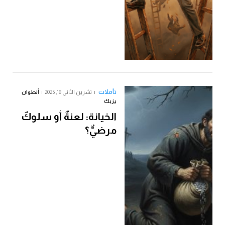
تأملات
تشرين الثاني 19, 2025
أنطوان
يزبك
الخيانة: لعنةٌ أو سلوكٌ
مرضيٌّ؟