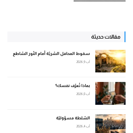
مقالات حديثة
سقوط المحافل السّريّة أمام النّور السّاطع
آب 9, 2026
بماذا تُعرّف نفسك؟
آب 8, 2026
السّلطة مسؤوليّة
آب 4, 2026