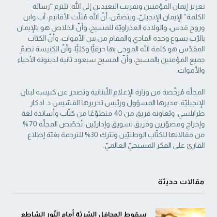
تعزيز إيمان المؤمنين وتقريب البعيدين إلى الله. تلتزم “رسالة
‏الكلمة” الإيمان الإنجيليّ، ويتضمّن: أنّ الله مُثلّث الأقانيم: آب وابن
وروح قدس، والولادة العذراويّة ‏للمسيح، وأنّ الخلاص هو بالإيمان
بالرّب يسوع وحده الفادي والمقام من بين الأموات، وأنّ الكتاب
‏المقدّس هو كلمة الله الموحى بها حرفيًّا وكليًّا، وأنّ الكنيسة تضمّ
جميع المؤمنين بالمسيح، وأنّ المسيح ‏سيعود ثانية لدينونة الأحياء
والأموات. ‏
المجلّة مُرخّصة من وزارة الإعلام اللّبنانية وتصدر عن كنيسة لبنان
الإنجيليّة. مديرها المسؤول ‏ورئيس تحريرها القسّيس د. ادكار
طرابلسي، ويُعاونه فريق من 40 متطوّعًا من كتّاب وأساتذة لغة
‏وإخراج ومصوّرين وفريق تسويق وإداريّين. تُخصّص المجلّة 70%
من مقالاتها للكتّاب الوطنيّين ‏وتترك 30% للترجمة بغيّة إطلاع
القارئ على الفكر المسيحيّ العالميّ.‏
مقالات حديثة
سقوط المحافل السّريّة أمام النّور السّاطع