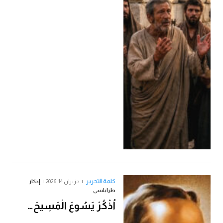
كلمة التحرير
حزيران 14, 2026
إدكار
طرابلسي
اُذْكُرْ يَسُوعَ الْمَسِيحَ…